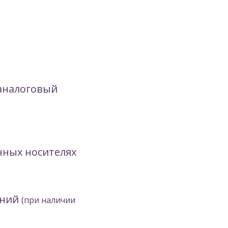
аналоговый
нных носителях
ений
(при наличии