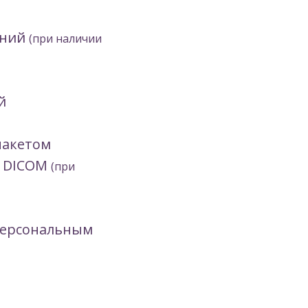
ений
(при наличии
й
пакетом
е DICOM
(при
персональным