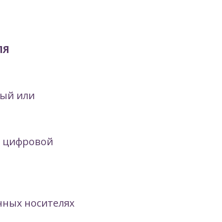
ЛЯ
вый или
и цифровой
нных носителях