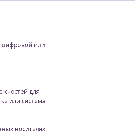
и цифровой или
ежностей для
ке или система
нных носителях