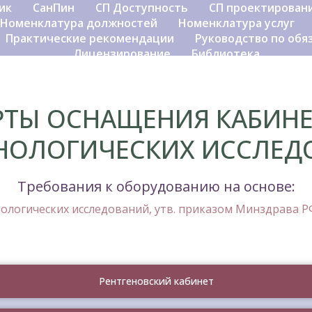
ик
СанПин
СП Доступность
СП проектирован
Номенклатура должностей
Номенклатура услуг
Практические рекомендации
Руководство по об
Лицензирование
Библиотека
РТЫ ОСНАЩЕНИЯ КАБИНЕ
ЕНОЛОГИЧЕСКИХ ИССЛЕД
Требования к оборудованию на основе:
логических исследований, утв. приказом Минздрава РФ
Рентгеновский кабинет