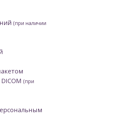
ений
(при наличии
й
пакетом
е DICOM
(при
персональным