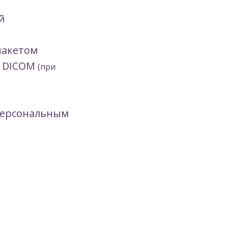
й
пакетом
е DICOM
(при
персональным