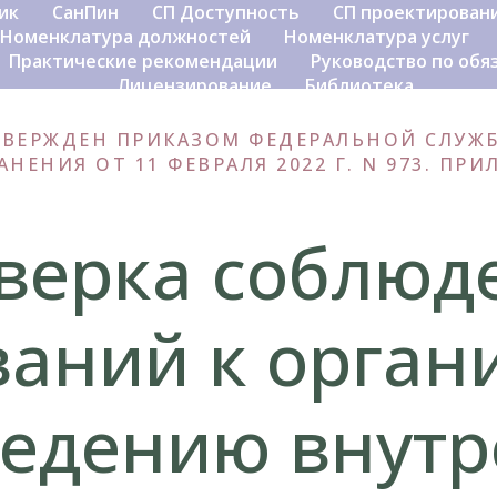
ик
СанПин
СП Доступность
СП проектирован
Номенклатура должностей
Номенклатура услуг
Практические рекомендации
Руководство по об
Лицензирование
Библиотека
ВЕРЖДЕН ПРИКАЗОМ ФЕДЕРАЛЬНОЙ СЛУЖБ
НЕНИЯ ОТ 11 ФЕВРАЛЯ 2022 Г. N 973. ПР
верка соблюд
ваний к орган
ведению внутр