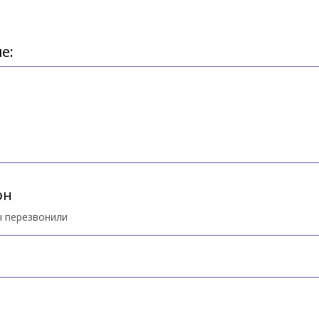
е:
он
ы перезвонили