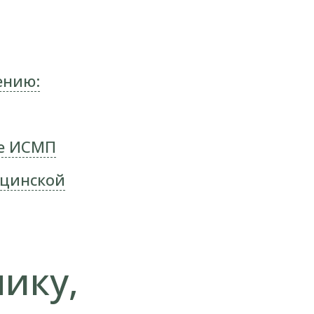
ению:
ке ИСМП
ицинской
ику,