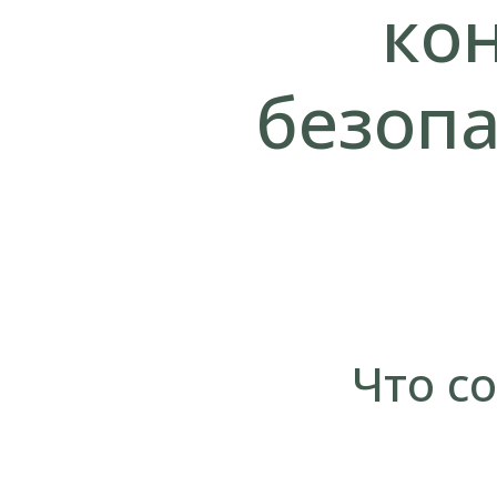
кон
безоп
Что с