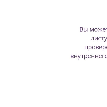
Вы может
лист
провер
внутреннег