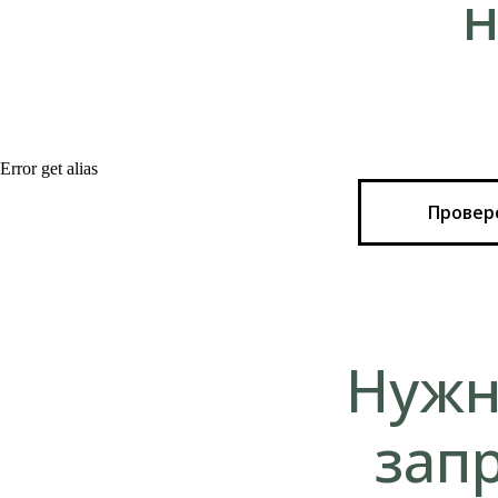
н
Error get alias
Провер
Нужн
зап