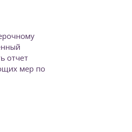
верочному
енный
ь отчет
ющих мер по