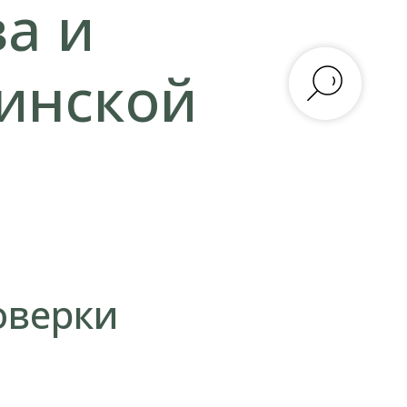
ва и
инской
оверки