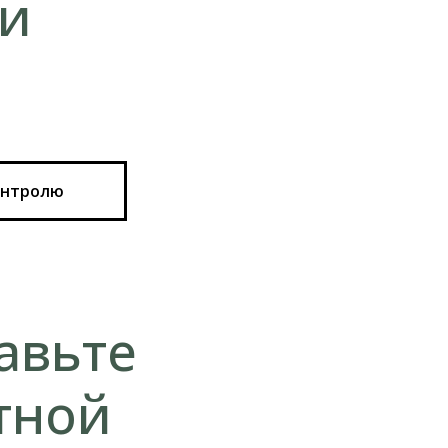
 и
онтролю
авьте
тной